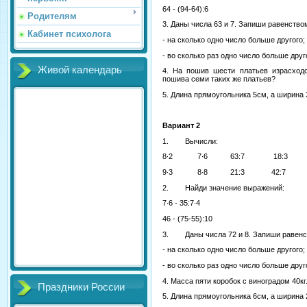
64 - (94-64):6
Родителям
3. Даны числа 63 и 7. Запиши равенство
Кабинет психолога
- на сколько одно число больше другого;
- во сколько раз одно число больше друг
Живой календарь
4. На пошив шести платьев израсходо
пошива семи таких же платьев?
5. Длина прямоугольника 5см, а ширина
Вариант 2
1. Вычисли:
8∙2 7∙6 63:7 18:3
9∙3 8∙8 21:3 42:7
2. Найди значение выражений:
7∙6 - 35:7∙4
46 - (75-55):10
3. Даны числа 72 и 8. Запиши равенс
- на сколько одно число больше другого;
- во сколько раз одно число больше друг
4. Масса пяти коробок с виноградом 40к
Праздники России
5. Длина прямоугольника 6см, а ширина