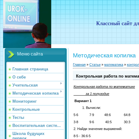
Классный сайт дл
Меню сайта
Методическая копилка
Главная
»
Статьи
»
математика
»
контро
Главная страница
Контрольная работа по математ
О себе
Учительская
Контрольная работа по математике
Методическая копилка
за 1 полугодие
Вариант 1
Мониторинг
Вычисли:
Контрольные
5∙6 7∙9 48:6 64:8
Тесты
3∙8 9∙6 40:5 30:3
Воспитательная систе...
2. Найди значение выражений:
Школа будущих
8∙5 - 36:6∙5
первок...