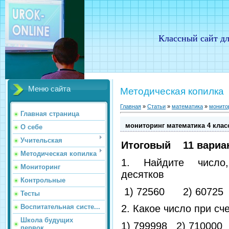
Классный сайт дл
Меню сайта
Методическая копилка
Главная
»
Статьи
»
математика
»
монито
Главная страница
мониторинг математика 4 класс
О себе
Учительская
Итоговый 11 вариа
Методическая копилка
1. Найдите чис
Мониторинг
десят
Контрольные
1) 72560 2) 607
Тесты
Воспитательная систе...
2. Какое число при с
Школа будущих
1) 799998 2) 7100
первок...