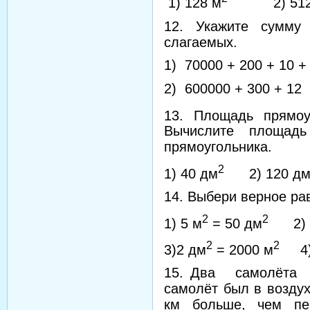
1) 128 м
2) 512
12. Укажите сумму 
слагаемых.
1) 70000 + 200 + 10 +
2) 600000 + 300 +
13. Площадь прямоу
Вычислите площадь
прямоугольника.
2
1) 40 дм
2) 120 д
14. Выбери верное рав
2
2
1) 5 м
= 50 дм
2) 4
2
2
3)2 дм
= 2000 м
4) 
15. Два самолёта
самолёт был в воздух
км больше, чем пе