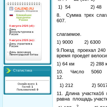
1) 54 2) 48 
8. Сумма трех слага
607.
Найд
сла
1) 9000 2) 6300
9.Поезд проехал 240 
время проедет велосип
1) 64 км 2) 288
Статистика
10. Число 5060 
12
Онлайн всего:
1
1) 212 2) 50
Гостей:
1
Пользователей:
0
11. Длина участка1
равна площадь участ
2